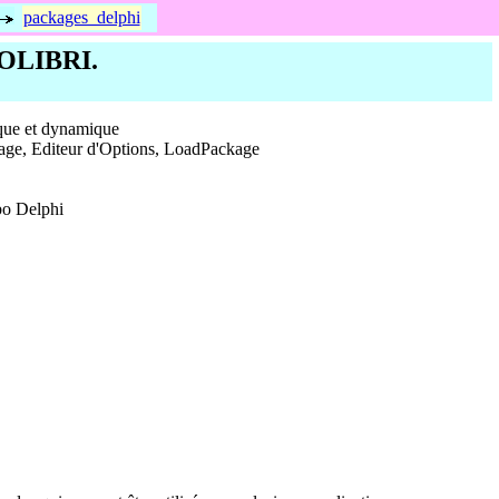
packages_delphi
COLIBRI.
ique et dynamique
age, Editeur d'Options, LoadPackage
bo Delphi