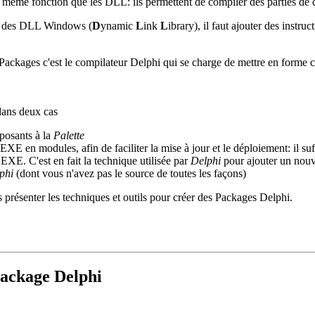
même fonction que les DLL: ils permettent de compiler des parties de co
ns des DLL Windows (
D
ynamic
L
ink
L
ibrary), il faut ajouter des instr
Packages c'est le compilateur Delphi qui se charge de mettre en forme c
dans deux cas
posants à la
Palette
.EXE en modules, afin de faciliter la mise à jour et le déploiement: il su
.EXE. C'est en fait la technique utilisée par
Delphi
pour ajouter un nou
phi
(dont vous n'avez pas le source de toutes les façons)
s présenter les techniques et outils pour créer des Packages Delphi.
Package Delphi