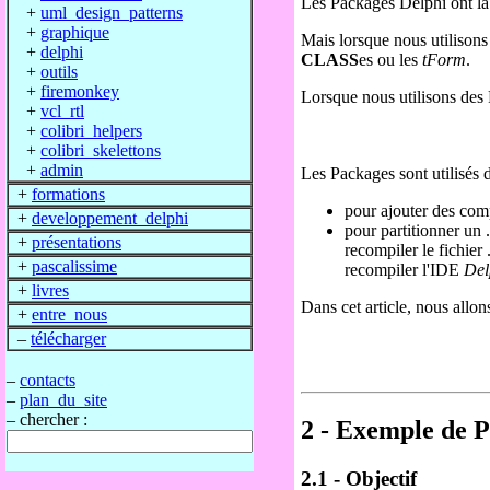
Les Packages Delphi ont la 
+
uml_design_patterns
+
graphique
Mais lorsque nous utiliso
+
delphi
CLASS
es ou les
tForm
.
+
outils
+
firemonkey
Lorsque nous utilisons des 
+
vcl_rtl
+
colibri_helpers
+
colibri_skelettons
+
admin
Les Packages sont utilisés 
+
formations
pour ajouter des com
+
developpement_delphi
pour partitionner un 
+
présentations
recompiler le fichier 
+
pascalissime
recompiler l'IDE
Del
+
livres
Dans cet article, nous allon
+
entre_nous
–
télécharger
–
contacts
–
plan_du_site
– chercher :
2 - Exemple de 
2.1 - Objectif