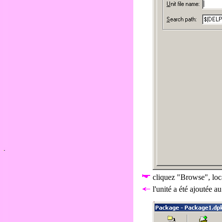
cliquez "Browse", l
l'unité a été ajoutée 