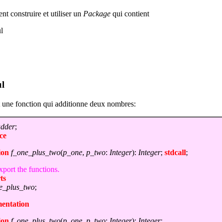
t construire et utiliser un
Package
qui contient
l
ul
t une fonction qui additionne deux nombres:
dder
;
ce
ion
f_one_plus_two
(
p_one
,
p_two
:
Integer
):
Integer
;
stdcall
;
Export the functions.
ts
e_plus_two
;
entation
ion
f_one_plus_two
(
p_one
,
p_two
:
Integer
):
Integer
;