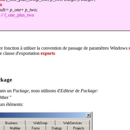
n
ult
:=
p_one
+
p_two
;
;
// f_one_plus_two
re fonction à utiliser la convention de passage de paramètres Windows
e clause d'exportation
exports
ckage
dans un
Package
, nous utilisons d'
Editeur
de
Package
:
Other "
urs éléments: