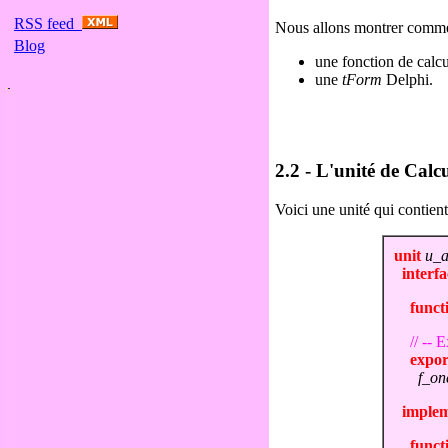
RSS feed
Nous allons montrer commen
Blog
une fonction de calcu
une
tForm
Delphi.
2.2 - L'unité de Calc
Voici une unité qui contien
unit
u_a
interfa
funct
// -- 
expor
f_on
implem
funct