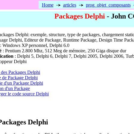
Home
articles
prog_objet_composants
Packages Delphi
- John 
packages Delphi: exemple, structure, type de packages, chargement stat
kage Delphi, Editeur de Package, Runtime Package, Design Time Pack
: Windows XP personnel, Delphi 6.0
é
: Pentium 2.800 Mhz, 512 Meg de mémoire, 250 Giga disque dur
ication
: Delphi 5, Delphi 6, Delphi 7, Delphi 2005, Delphi 2006, Tur
oppeur Delphi
e des Packages Delphi
 de Package Delphi
e d'un Package Delphi
ion d'un Package
ger le code source Delphi
 Packages Delphi