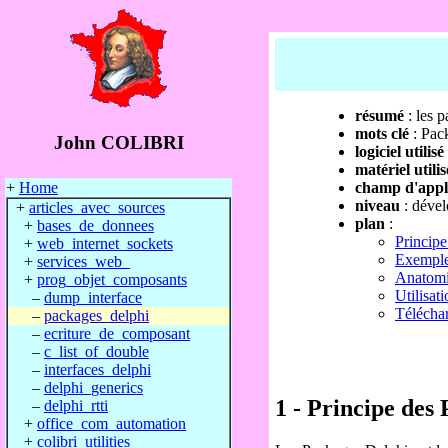
menu
résumé
: les 
mots clé
: Pac
John COLIBRI
logiciel utilisé
matériel utilis
+
Home
champ d'appl
niveau
: dével
+
articles_avec_sources
plan
:
+
bases_de_donnees
Princip
+
web_internet_sockets
Exemple
+
services_web_
Anatomi
+
prog_objet_composants
Utilisat
–
dump_interface
Téléchar
–
packages_delphi
–
ecriture_de_composant
–
c_list_of_double
–
interfaces_delphi
–
delphi_generics
1 - Principe des
–
delphi_rtti
+
office_com_automation
+
colibri_utilities